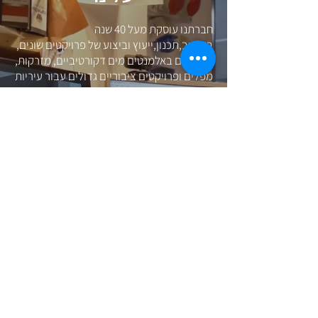
ח
ברתנו עוסקת מעל 40 שנה
בעיצוב,תכנון,ייעוץ וביצוע של פרויקטים שונים,
הקשורים באלמנטים מים דקורטיביים, מזרקות,
מפלים ופרויקטים ציבוריים גדולים עבור עיריות
ומועצות מקומיות, חברות בניה, גני אירועים
פרטיים וכד'.
חברתנו מתחזקת לאורך זמן אלמנטי מים
שבוצעו על ידינו וע"י אחרים.​
החברה קשורה ומעסיקה את מיטב אנשי
המקצוע בתחום, קבלנים, אדריכלים, מהנדסים
מתכנני מערכות-מים ויועצים למיניהם. שילוב
זה מאפשר הקמת פרויקטים
במקצועיות,מהירות ואיכות גבוהה.
הצוות המקצועי מלווה את הפרויקטים השונים
משלבי התכנון הראשונים עד למסירת העבודה
למזמין.