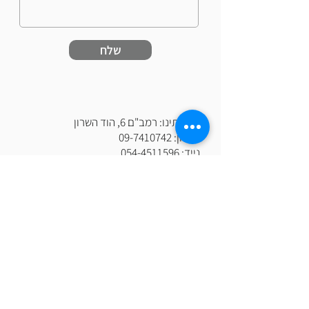
שלח
כתובתינו: רמב"ם 6, הוד השרון
טלפון:
09-7410742
נייד:
054-4511596
פקס:
09-7441972
דוא"ל:
aviv@fountain.co.il
www.fountain.co.il
אנו מזמינים אותך להתעמק בחוויית השירות
שלנו.
הצוות המקצועי והמסור, מוכן לספק לך
פתרונות מותאמים אישית וללוודא שכל פרט
מצטרף למסע ההצלחה שלך.