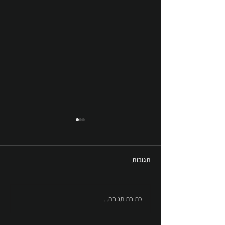
תגובות
כיכר יוני נתניהו - גבעת שמואל
כתיבת תגובה...