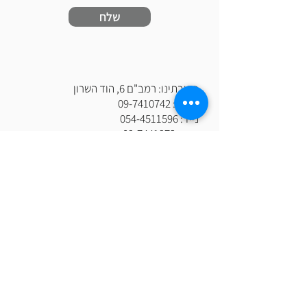
שלח
כתובתינו: רמב"ם 6, הוד השרון
טלפון:
09-7410742
נייד:
054-4511596
פקס:
09-7441972
דוא"ל:
aviv@fountain.co.il
www.fountain.co.il
אנו מזמינים אותך להתעמק בחוויית השירות
שלנו.
הצוות המקצועי והמסור, מוכן לספק לך
פתרונות מותאמים אישית וללוודא שכל פרט
מצטרף למסע ההצלחה שלך.
ט.ל.ח | כל ה
זכויות שמורות לאביב מזרקות
ומערכות מים-"ש.ב אביב שירותים וסחר