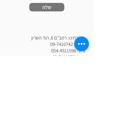
שלח
כתובתינו: רמב"ם 6, הוד השרון
טלפון:
09-7410742
נייד:
054-4511596
פקס:
09-7441972
דוא"ל:
aviv@fountain.co.il
www.fountain.co.il
אנו מזמינים אותך להתעמק בחוויית השירות
שלנו.
הצוות המקצועי והמסור, מוכן לספק לך
פתרונות מותאמים אישית וללוודא שכל פרט
מצטרף למסע ההצלחה שלך.
ט.ל.ח | כל ה
זכויות שמורות לאביב מזרקות
ומערכות מים-"ש.ב אביב שירותים וסחר