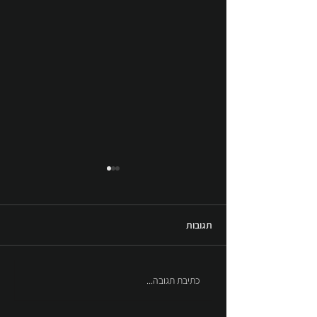
תגובות
כיכר יוני נתניהו - גבעת שמואל
כתיבת תגובה...