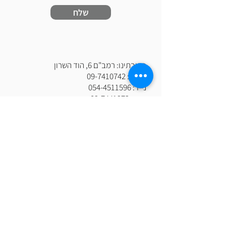
שלח
כתובתינו: רמב"ם 6, הוד השרון
טלפון:
09-7410742
נייד:
054-4511596
פקס:
09-7441972
דוא"ל:
aviv@fountain.co.il
www.fountain.co.il
אנו מזמינים אותך להתעמק בחוויית השירות
שלנו.
הצוות המקצועי והמסור, מוכן לספק לך
פתרונות מותאמים אישית וללוודא שכל פרט
מצטרף למסע ההצלחה שלך.
ט.ל.ח | כל ה
זכויות שמורות לאביב מזרקות
ומערכות מים-"ש.ב אביב שירותים וסחר