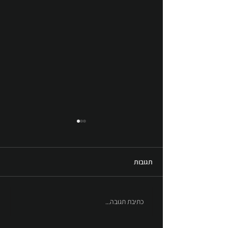
תגובות
כיכר יוני נתניהו - גבעת שמואל
כתיבת תגובה...