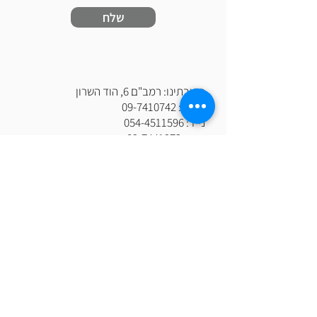
שלח
כתובתינו: רמב"ם 6, הוד השרון
טלפון:
09-7410742
נייד:
054-4511596
פקס:
09-7441972
דוא"ל:
aviv@fountain.co.il
www.fountain.co.il
אנו מזמינים אותך להתעמק בחוויית השירות
שלנו.
הצוות המקצועי והמסור, מוכן לספק לך
פתרונות מותאמים אישית וללוודא שכל פרט
מצטרף למסע ההצלחה שלך.
ט.ל.ח | כל ה
זכויות שמורות לאביב מזרקות
ומערכות מים-"ש.ב אביב שירותים וסחר