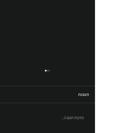
תגובות
כיכר יוני נתניהו - גבעת שמואל
כתיבת תגובה...