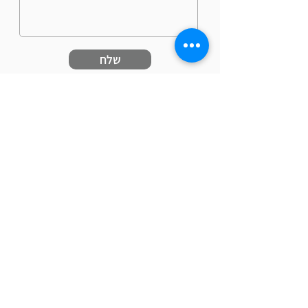
שלח
כתובתינו: רמב"ם 6, הוד השרון
טלפון:
09-7410742
נייד:
054-4511596
פקס:
09-7441972
דוא"ל:
aviv@fountain.co.il
www.fountain.co.il
אנו מזמינים אותך להתעמק בחוויית השירות
שלנו.
הצוות המקצועי והמסור, מוכן לספק לך
פתרונות מותאמים אישית וללוודא שכל פרט
מצטרף למסע ההצלחה שלך.