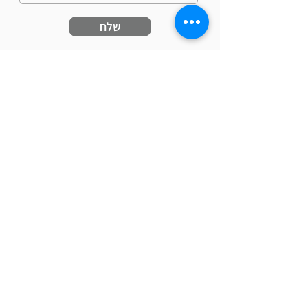
שלח
כתובתינו: רמב"ם 6, הוד השרון
טלפון:
09-7410742
נייד:
054-4511596
פקס:
09-7441972
דוא"ל:
aviv@fountain.co.il
www.fountain.co.il
אנו מזמינים אותך להתעמק בחוויית השירות
שלנו.
הצוות המקצועי והמסור, מוכן לספק לך
פתרונות מותאמים אישית וללוודא שכל פרט
מצטרף למסע ההצלחה שלך.
ט.ל.ח | כל ה
זכויות שמורות לאביב מזרקות