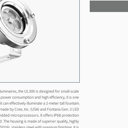
uminaires, the UL300 is designed for small-scale 
 power consumption and high efficiency, it is one 
t can effectively illuminate a 2-meter tall fountain.
ade by Cree, Inc. (USA) and Fontana Gen. 3 LED 
ded microprocessors. It offers IP68 protection 
ted. The housing is made of superior quality, highly 
I316L stainless steel with premium finishing. It is 