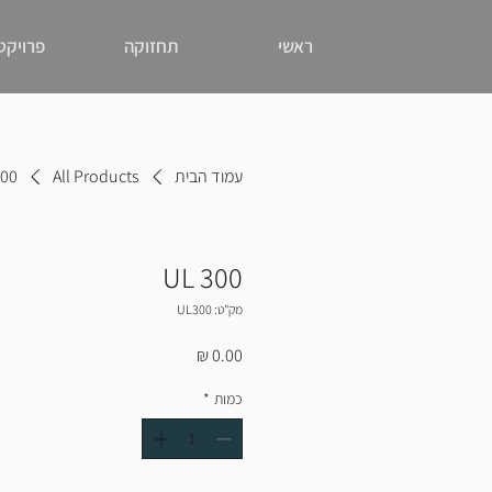
ראשי
תחזוקה
פרויקט
עמוד הבית
All Products
300
UL 300
מק"ט: UL300
מחיר
כמות
*