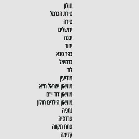
חולון
טירת הכרמל
טירה
ירושלים
יבנה
יהוד
כפר סבא
כרמיאל
לוד
מודיעין
מוזיאון ישראל ת"א
מוזיאון דוד י"ם
מוזיאון הילדים חולון
נתניה
פרדסיה
פתח תקווה
קדימה