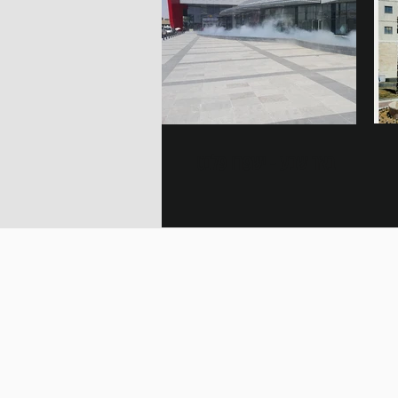
באר שבע - ישפרו פלנט