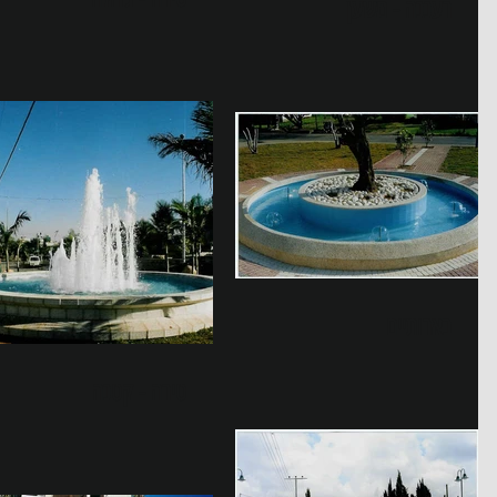
רעננה - משען
בארותיים
טירה - קטנה