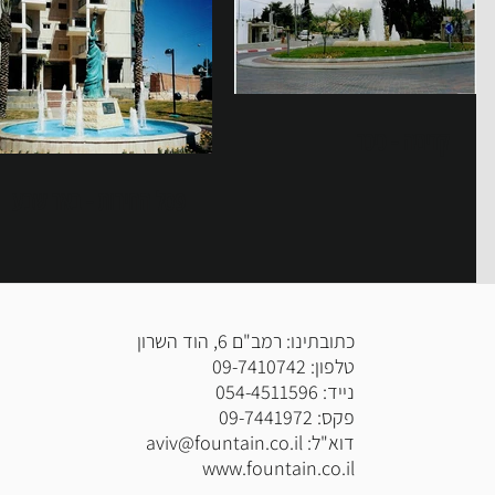
קדימה - כיכר
פסל החירות - באר שבע
כתובתינו: רמב"ם 6, הוד השרון
טלפון: 09-7410742
נייד: 054-4511596
פקס: 09-7441972
דוא"ל:
aviv@fountain.co.il
www.fountain.co.il